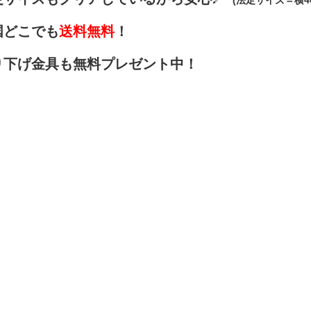
(法定サイズ＝横40
国どこでも
送料無料
！
り下げ金具も無料プレゼント中！