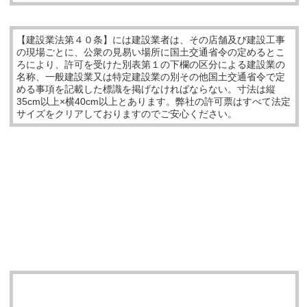
【建設業法第４０条】には建設業者は、その店舗及び建設工事
の現場ごとに、公衆の見易い場所に国土交通省令の定めるとこ
ろにより、許可を受けた別表第１の下欄の区分による建設業の
名称、一般建設業又は特定建設業の別その他国土交通省令で定
める事項を記載した標識を掲げなければならない。寸法は縦
35cm以上×横40cm以上とあります。弊社の許可票はすべて法定
サイズをクリアしておりますのでご安心ください。