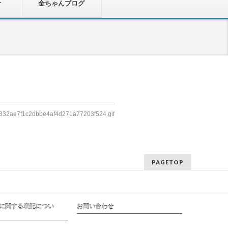
せ
金ちゃんブログ
832ae7f1c2dbbe4af4d271a77203f524.gif
PAGETOP
に関する表記につい
お問い合わせ